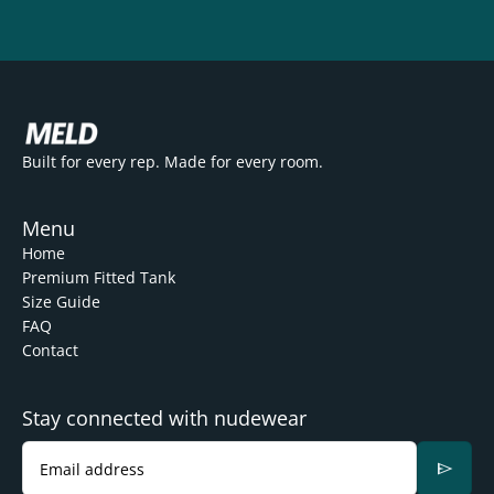
Built for every rep. Made for every room.
Menu
Home
Premium Fitted Tank
Size Guide
FAQ
Contact
Stay connected with nudewear
send
Email address