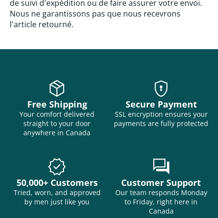
de suivi d'expédition ou de faire assurer votre envoi.
Nous ne garantissons pas que nous recevrons
l'article retourné.
package_2
encrypted
Free Shipping
Secure Payment
Your comfort delivered
SSL encryption ensures your
straight to your door
payments are fully protected
anywhere in Canada
verified
forum
50,000+ Customers
Customer Support
Tried, worn, and approved
Our team responds Monday
by men just like you
to Friday, right here in
Canada