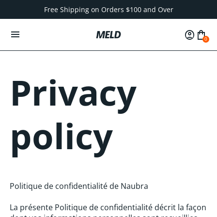
Free Shipping on Orders $100 and Over
menu
account_circle
shopping_bag
0
Privacy
policy
Politique de confidentialité de N
aubra
La présente Politique de confidentialité décrit la façon